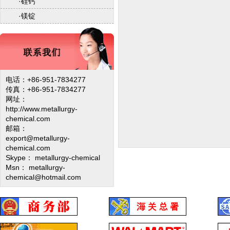
·
硅钙
·
镁锭
电话：+86-951-7834277
传真：+86-951-7834277
网址：
http://www.metallurgy-
chemical.com
邮箱：
export@metallurgy-
chemical.com
Skype： metallurgy-chemical
Msn： metallurgy-
chemical@hotmail.com