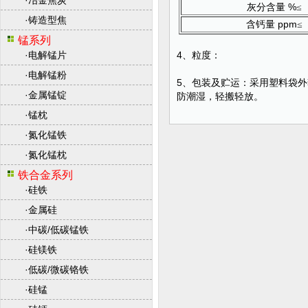
·
冶金焦炭
%
灰分含量
≤
·
铸造型焦
ppm
含钙量
≤
锰系列
·
电解锰片
4、粒度：
·
电解锰粉
5、包装及贮运：采用塑料袋外
·
金属锰锭
防潮湿，轻搬轻放。
·
锰枕
·
氮化锰铁
·
氮化锰枕
铁合金系列
·
硅铁
·
金属硅
·
中碳/低碳锰铁
·
硅镁铁
·
低碳/微碳铬铁
·
硅锰