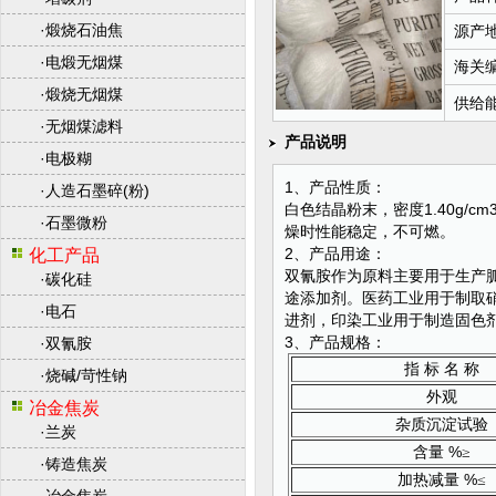
·
煅烧石油焦
源产
·
电煅无烟煤
海关
·
煅烧无烟煤
供给
·
无烟煤滤料
产品说明
·
电极糊
1、产品性质：
·
人造石墨碎(粉)
白色结晶粉末，密度1.40g/c
·
石墨微粉
燥时性能稳定，不可燃。
2、产品用途：
化工产品
双氰胺作为原料主要用于生产
·
碳化硅
途添加剂。医药工业用于制取
·
电石
进剂，印染工业用于制造固色
3、产品规格：
·
双氰胺
指
标
名
称
·
烧碱/苛性钠
外观
冶金焦炭
杂质沉淀试验
·
兰炭
%
含量
≥
·
铸造焦炭
%
加热减量
≤