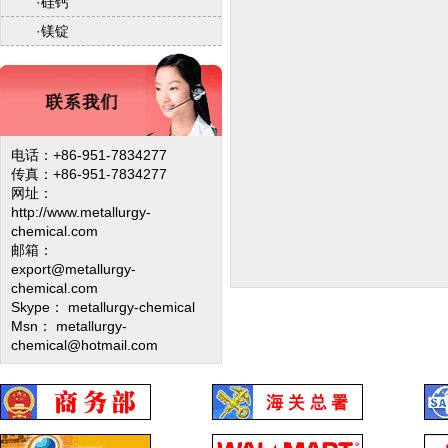
·
硅钙
·
镁锭
电话：+86-951-7834277
传真：+86-951-7834277
网址：
http://www.metallurgy-
chemical.com
邮箱：
export@metallurgy-
chemical.com
Skype： metallurgy-chemical
Msn： metallurgy-
chemical@hotmail.com