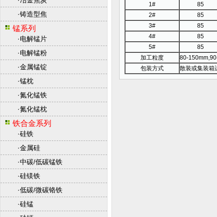
·
冶金焦炭
1#
85
·
铸造型焦
2#
85
3#
85
锰系列
4#
85
·
电解锰片
5#
85
·
电解锰粉
加工粒度
80-150mm
·
金属锰锭
包装方式
散装或集装箱
·
锰枕
·
氮化锰铁
·
氮化锰枕
铁合金系列
·
硅铁
·
金属硅
·
中碳/低碳锰铁
·
硅镁铁
·
低碳/微碳铬铁
·
硅锰