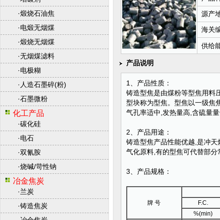
·
煅烧石油焦
源产
·
电煅无烟煤
海关
·
煅烧无烟煤
供给
·
无烟煤滤料
产品说明
·
电极糊
1、产品性质：
·
人造石墨碎(粉)
铸造型焦是由煤粉等型焦用料压
·
石墨微粉
型块称为型焦。型焦以一级焦焦
气孔率适中,发热量高,含硫量
化工产品
·
碳化硅
2、产品用途：
·
电石
铸造型焦产品性能优越,是冲天
气化原料,有的型焦可代替部
·
双氰胺
·
烧碱/苛性钠
3、产品规格：
冶金焦炭
·
兰炭
牌 号
F.C.
·
铸造焦炭
%(min)